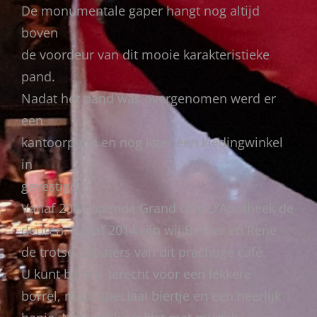
De monumentale gaper hangt nog altijd
boven
de voordeur van dit mooie karakteristieke
pand.
Nadat het pand was overgenomen werd er
een
kantoorpand en nog later een kledingwinkel
in
gevestigd.
Vanaf 2005 opende Grand cafe D’Apotheek de
deuren. Vanaf 2014 zijn wij Berber en Rene
de trotse uitbaters van dit prachtige café.
U kunt bij ons terecht voor een lekkere
borrel, mooi speciaal biertje en een heerlijk