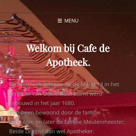
CAFE DE
HET LEUKSTE CAFE
VAN OOSTERHOUT
APOTHEEK
MENU
Welkom bij Cafe de
Apotheek.
De Apotheek gelegen op de Markt 13 in het
centrum van Oosterhout stamt werd
gebouwd in het jaar 1680.
Voorheen bewoond door de familie
van Loon, en later de familie Meulenmeester.
Beide Drogist dan wel Apotheker.